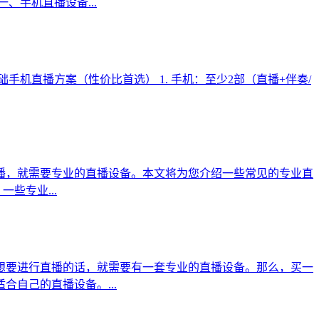
手机直播设备...
机直播方案（性价比首选） 1. 手机：至少2部（直播+伴奏/
播，就需要专业的直播设备。本文将为您介绍一些常见的专业直
些专业...
想要进行直播的话，就需要有一套专业的直播设备。那么，买一
自己的直播设备。...