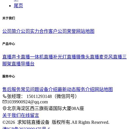
尾页
关于我们
公司简介
公司实力
合作客户
公司荣誉
网站地图
产品中心
直播声卡
直播一体机
直播补光灯
直播摄像头
直播麦克风
直播三
脚架
直播导播台
服务中心
售后服务
常见问题
设备介绍
最新动态
服务介绍
网站地图
张经理： 15011293148（微信同号）
1039900924@qq.com
北京海淀区西三旗街道国际大厦08A座
关于我们
在线留言
©2026 求知铭直播设备 版权所有.All Rights Reserved.