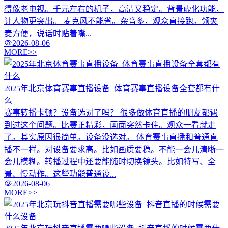
得像老电视。千元左右的机子，高清又稳定。背景虚化功能，
让人物更突出。 麦克风不能省。杂音多，观众直接跑。领夹
麦方便，说话时贴着嘴...
2026-08-06
MORE>>
2025年北京体育赛事直播设备_体育赛事直播设备全套都有什
么
赛事转播卡顿？设备选对了吗？ 很多做体育直播的朋友都遇
到过这个问题。比赛正精彩，画面突然卡住。观众一看就走
了。其实原因很简单。设备没选对。 体育赛事直播和普通直
播不一样。对设备要求高。比如画质要稳。不能一会儿清晰一
会儿模糊。转播过程中还要能随时切换镜头。比如特写、全
景、慢动作。这些功能普通设...
2026-08-06
MORE>>