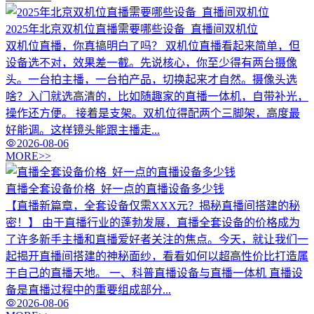
2025年北京双机位直播需要哪些设备_直播间双机位
双机位直播，你真搞明白了吗？ 双机位直播看起来简单，但
设备选不对，效果差一截。先说核心，你至少得有两台摄像
头。一台拍主播，一台拍产品，切换起来才自然。摄像头选
啥？入门就选高清的，比如随趣家的直播一体机，自带补光，
操作还方便。 接着是支架。双机位得配两个三脚架，高度最
好能调。这样镜头能跟主播走...
2026-08-06
MORE>>
直播全套设备价格_好一点的直播设备多少钱
【直播新篇章，全套设备仅需XXX元？揭秘直播间搭建的秘
密！】 由于直播行业的蓬勃发展，直播全套设备的价格成为
了许多新手主播和直播爱好者关注的焦点。今天，就让我们一
起揭开直播间搭建的神秘面纱，看看如何以超高性价比打造属
于自己的直播天地。 一、科普直播设备与直播一体机 直播设
备是直播过程中的重要组成部分...
2026-08-06