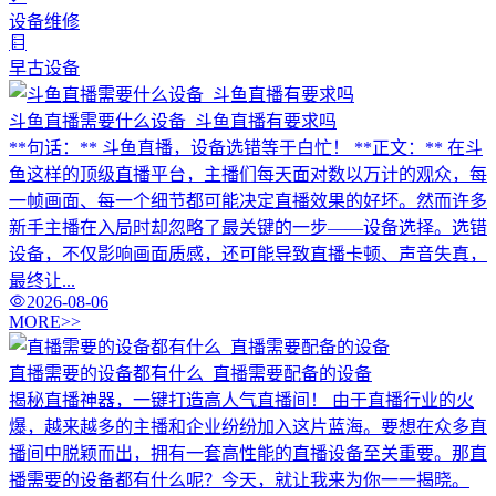
设备维修
早古设备
斗鱼直播需要什么设备_斗鱼直播有要求吗
**句话：** 斗鱼直播，设备选错等于白忙！ **正文：** 在斗
鱼这样的顶级直播平台，主播们每天面对数以万计的观众，每
一帧画面、每一个细节都可能决定直播效果的好坏。然而许多
新手主播在入局时却忽略了最关键的一步——设备选择。选错
设备，不仅影响画面质感，还可能导致直播卡顿、声音失真，
最终让...
2026-08-06
MORE>>
直播需要的设备都有什么_直播需要配备的设备
揭秘直播神器，一键打造高人气直播间！ 由于直播行业的火
爆，越来越多的主播和企业纷纷加入这片蓝海。要想在众多直
播间中脱颖而出，拥有一套高性能的直播设备至关重要。那直
播需要的设备都有什么呢？今天，就让我来为你一一揭晓。