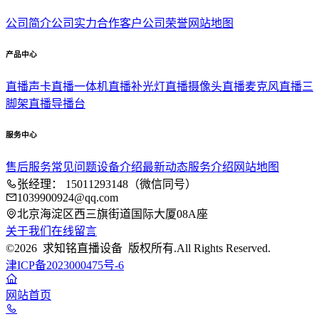
公司简介
公司实力
合作客户
公司荣誉
网站地图
产品中心
直播声卡
直播一体机
直播补光灯
直播摄像头
直播麦克风
直播三
脚架
直播导播台
服务中心
售后服务
常见问题
设备介绍
最新动态
服务介绍
网站地图
张经理： 15011293148（微信同号）
1039900924@qq.com
北京海淀区西三旗街道国际大厦08A座
关于我们
在线留言
©2026 求知铭直播设备 版权所有.All Rights Reserved.
津ICP备2023000475号-6
网站首页