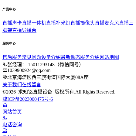
产品中心
直播声卡
直播一体机
直播补光灯
直播摄像头
直播麦克风
直播三
脚架
直播导播台
服务中心
售后服务
常见问题
设备介绍
最新动态
服务介绍
网站地图
张经理： 15011293148（微信同号）
1039900924@qq.com
北京海淀区西三旗街道国际大厦08A座
关于我们
在线留言
©2026 求知铭直播设备 版权所有.All Rights Reserved.
津ICP备2023000475号-6
网站首页
电话咨询